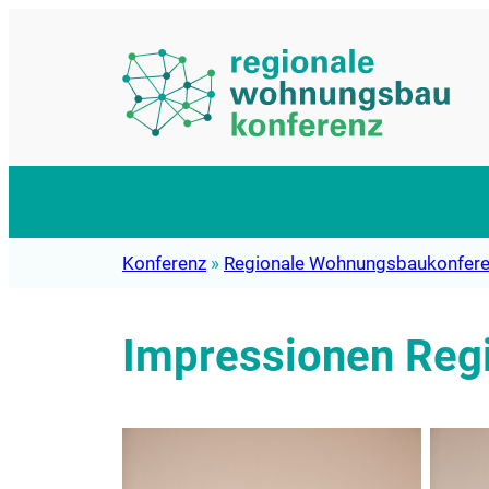
Zum
Inhalt
springen
Konferenz
»
Regionale Wohnungsbaukonfer
Impressionen Reg